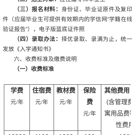
（三）报名材料：
身份证、毕业证原件及复印
件（应届毕业生可提供有效期内的学信网“学籍在线
验证报告”），电子版蓝底证件照
（
四
）录取办法：
择优录取、录满为止，统一
发放《入学通知书》
六、收费标准及缴费说明
（
一
）收费标准
学费
住宿费
教材费
保险
其他费用
费
(含管理费
元
/年
元
/年
元
/年
寓用品费
元
/年
性费用